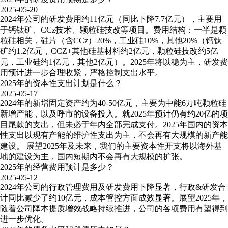
2025-05-20
2024年公司的研发费用约11亿元（同比下降7.7亿元），主要用
于钙钛矿、CCz技术、颗粒硅技改等项目。费用结构：一半是颗
粒硅相关，硅片（含CCz）20%，工业硅10%，其他20%（钙钛
矿约1.2亿元，CCZ+其他硅基材料约2亿元，颗粒硅技改约5亿
元，工业硅约1亿元，其他2亿元）。2025年将以稳为主，研发费
用预计进一步合理收紧，严格控制支出水平。
2025年的资本性支出计划是什么？
2025-05-17
2024年的新增固定资产约为40-50亿元，主要为中能6万吨颗粒硅
新增产能，以及呼市的设备投入。就2025年预计仍有约20亿的项
目尾款的支出，但未必于年内全部完成支付。2025年国内的资本
性支出以现有产能的维护性支出为主，不会再有大规模的新产能
建设。 展望2025年及未来，我们的主要资本性开支将以海外基
地的建设为主，国内短期内不会再有大规模的扩张。
2025年的经营费用预计是多少？
2025-05-12
2024年公司的行政管理费用及研发费用下降显著，行政&研发合
计同比减少了约10亿元，成本管控方面成效显著。展望2025年，
随着公司降本提质增效战略持续推进，公司的各项费用有望得到
进一步优化。