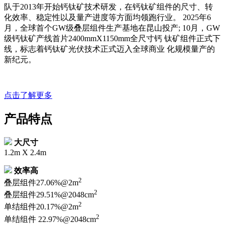
队于2013年开始钙钛矿技术研发，在钙钛矿组件的尺寸、转
化效率、稳定性以及量产进度等方面均领跑行业。 2025年6
月，全球首个GW级叠层组件生产基地在昆山投产; 10月，GW
级钙钛矿产线首片2400mmX1150mm全尺寸钙 钛矿组件正式下
线，标志着钙钛矿光伏技术正式迈入全球商业 化规模量产的
新纪元。
点击了解更多
产品特点
大尺寸
1.2m X 2.4m
效率高
2
叠层组件27.06%@2m
2
叠层组件29.51%@2048cm
2
单结组件20.17%@2m
2
单结组件 22.97%@2048cm