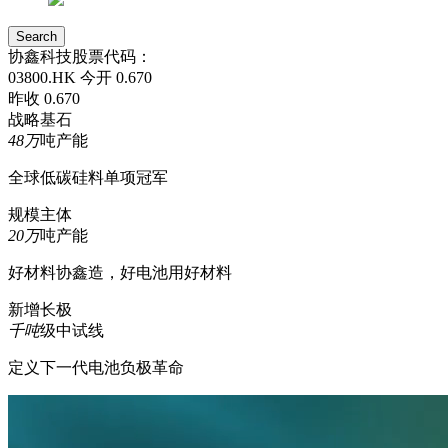
Search
协鑫科技股票代码：
03800.HK
今开 0.670
昨收 0.670
战略基石
48万
吨产能
全球低碳硅料单项冠军
规模主体
20万
吨产能
好材料协鑫造，好电池用好材料
新增长极
千吨
级中试线
定义下一代电池负极革命