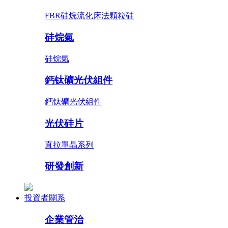
FBR硅烷流化床法顆粒硅
硅烷氣
硅烷氣
鈣钛礦光伏組件
鈣钛礦光伏組件
光伏硅片
直拉單晶系列
研發創新
投資者關系
企業管治