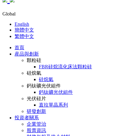
Global
English
簡體中文
繁體中文
首頁
産品與創新
顆粒硅
FBR硅烷流化床法顆粒硅
硅烷氣
硅烷氣
鈣钛礦光伏組件
鈣钛礦光伏組件
光伏硅片
直拉單晶系列
研發創新
投資者關系
企業管治
股票資訊