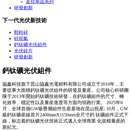
直拉單晶系列
研發創新
下一代光伏新技術
顆粒硅
硅烷氣
鈣钛礦光伏組件
光伏硅片
研發創新
鈣钛礦光伏組件
協鑫科技旗下昆山協鑫光電材料有限公司成立于2010年，主
要從事大面積鈣钛礦光伏組件的研發及量産。公司核心科研團
隊于2013年開始鈣钛礦技術研發，在鈣钛礦組件的尺寸、轉
化效率、穩定性以及量産進度等方面均領跑行業。 2025年6
月，全球首個GW級疊層組件生産基地在昆山投産; 10月，GW
級鈣钛礦産線首片2400mmX1150mm全尺寸鈣 钛礦組件正式下
線，标志着鈣钛礦光伏技術正式邁入全球商業 化規模量産的
新紀元。