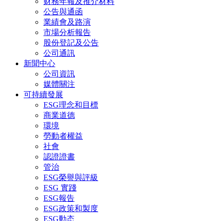
财務年報及推介材料
公告與通函
業績會及路演
市場分析報告
股份登記及公告
公司通訊
新聞中心
公司資訊
媒體關注
可持續發展
ESG理念和目標
商業道德
環境
勞動者權益
社會
認證證書
管治
ESG榮譽與評級
ESG 實踐
ESG報告
ESG政策和製度
ESG動态