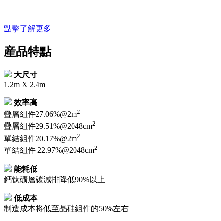
點擊了解更多
産品特點
大尺寸
1.2m X 2.4m
效率高
2
疊層組件27.06%@2m
2
疊層組件29.51%@2048cm
2
單結組件20.17%@2m
2
單結組件 22.97%@2048cm
能耗低
鈣钛礦層碳減排降低90%以上
低成本
制造成本将低至晶硅組件的50%左右