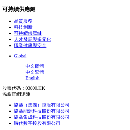
可持續供應鏈
品質服務
科技創新
可持續供應鏈
人才發展與多元化
職業健康與安全
Global
中文簡體
中文繁體
English
股票代碼：03800.HK
協鑫官網矩陣
協鑫（集團）控股有限公司
協鑫能源科技股份有限公司
協鑫集成科技股份有限公司
時代數字控股有限公司