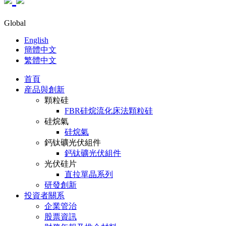
Global
English
簡體中文
繁體中文
首頁
産品與創新
顆粒硅
FBR硅烷流化床法顆粒硅
硅烷氣
硅烷氣
鈣钛礦光伏組件
鈣钛礦光伏組件
光伏硅片
直拉單晶系列
研發創新
投資者關系
企業管治
股票資訊