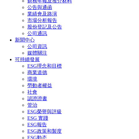
财務年報及推介材料
公告與通函
業績會及路演
市場分析報告
股份登記及公告
公司通訊
新聞中心
公司資訊
媒體關注
可持續發展
ESG理念和目標
商業道德
環境
勞動者權益
社會
認證證書
管治
ESG榮譽與評級
ESG 實踐
ESG報告
ESG政策和製度
ESG動态