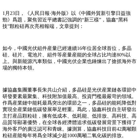
1月23日，《人民日報·海外版》以《中國外貿新引擎日益強
勁》爲題，聚焦習近平總書記強調的“新三樣”，協鑫“黑科
技”顆粒硅再次亮相報端，文章提到：
如今，中國光伏組件産量已經連續16年位居全球首位，多晶
硅、硅片、電池片、組件等産量産能的全球占比均達80%以
上。與新能源汽車類似，中國光伏企業也錘煉出了搶抓海外市
場的獨特本領。
據協鑫集團董事長朱共山介紹，多晶硅是光伏産業鏈各環節中
研發要素最聚集、科技附加值最高、投資門檻最嚴苛的領域。
作爲産業鏈中能耗最爲突出的環節之一，多晶硅的能耗降低對
實現全産業鏈低碳發展舉足輕重。爲此，協鑫科技自主研發出
主打産品顆粒硅，擁有低成本、低耗能、低排放、高科技、高
品質等顯著優勢，在全球各經濟體追求低碳發展背景下獲得了
海外客戶的廣泛認可和青睐。據測算，協鑫科技目前42萬噸顆
粒硅産能每年将爲全球減少超1000萬噸二氧化碳的排放。