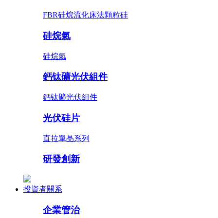
FBR硅烷流化床法顆粒硅
硅烷氣
硅烷氣
鈣钛礦光伏組件
鈣钛礦光伏組件
光伏硅片
直拉單晶系列
研發創新
投資者關系
企業管治