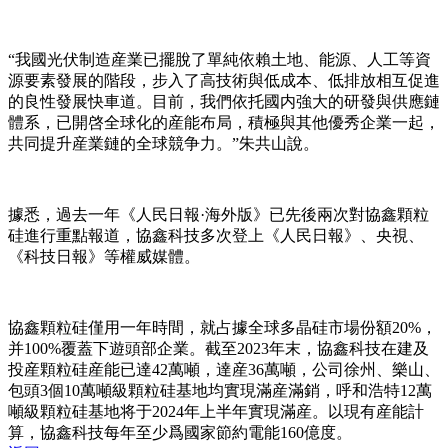
“我國光伏制造産業已擺脫了單純依賴土地、能源、人工等資
源要素發展的階段，步入了高技術與低成本、低排放相互促進
的良性發展快車道。目前，我們依托國内強大的研發與供應鏈
體系，已開啓全球化的産能布局，積極與其他優秀企業一起，
共同提升産業鏈的全球競争力。”朱共山說。
據悉，過去一年《人民日報·海外版》已先後兩次對協鑫顆粒
硅進行重點報道，協鑫科技多次登上《人民日報》、央視、
《科技日報》等權威媒體。
協鑫顆粒硅僅用一年時間，就占據全球多晶硅市場份額20%，
并100%覆蓋下遊頭部企業。截至2023年末，協鑫科技在建及
投産顆粒硅産能已達42萬噸，達産36萬噸，公司徐州、樂山、
包頭3個10萬噸級顆粒硅基地均實現滿産滿銷，呼和浩特12萬
噸級顆粒硅基地将于2024年上半年實現滿産。以現有産能計
算，協鑫科技每年至少爲國家節約電能160億度。