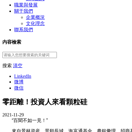
職業與發展
關于我們
企業概況
文化理念
聯系我們
内容檢索
搜索
清空
LinkedIn
微博
微信
零距離！投資人來看顆粒硅
2021-11-29
“百聞不如一見！”
來自景林資産、景順長城、海富通基金、農銀彙理、招商