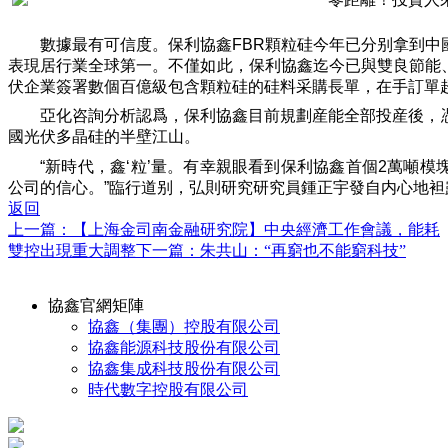
數據最有可信度。保利協鑫FBR顆粒硅今年已分别拿到中
表現居行業全球第一。不僅如此，保利協鑫迄今已與雙良節能
伏企業簽署數個百億級包含顆粒硅的硅料采購長單，在手訂單超
亞化咨詢分析認爲，保利協鑫目前規劃産能全部投産後，
國光伏多晶硅的半壁江山。
“新時代，鑫‘粒’量。有幸親眼看到保利協鑫首個2萬噸
公司的信心。”臨行道别，弘則研究研究員鍾正宇發自内心地袒
返回
上一篇：【上海金司南金融研究院】中央經濟工作會議，能耗
雙控出現重大調整
下一篇：朱共山：“再窮也不能窮科技”
協鑫官網矩陣
協鑫（集團）控股有限公司
協鑫能源科技股份有限公司
協鑫集成科技股份有限公司
時代數字控股有限公司