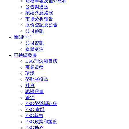
财務年報及推介材料
公告與通函
業績會及路演
市場分析報告
股份登記及公告
公司通訊
新聞中心
公司資訊
媒體關注
可持續發展
ESG理念和目標
商業道德
環境
勞動者權益
社會
認證證書
管治
ESG榮譽與評級
ESG 實踐
ESG報告
ESG政策和製度
ESG動态