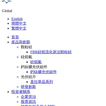
Global
English
簡體中文
繁體中文
首頁
産品與創新
顆粒硅
FBR硅烷流化床法顆粒硅
硅烷氣
硅烷氣
鈣钛礦光伏組件
鈣钛礦光伏組件
光伏硅片
直拉單晶系列
研發創新
投資者關系
企業管治
股票資訊