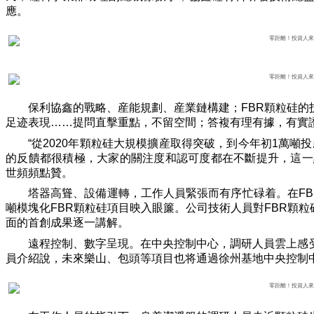
應。
保利協鑫的戰略、産能規劃、産業鏈構建；FBR顆粒硅
足迹表現……提問直擊重點，不留空間；答複有理有據，有實
“從2020年顆粒硅大規模擴産取得突破，到今年初1萬
的反饋都很積極，大家的關注度和認可度都在不斷提升，這一
世頻頻點贊。
塔器高聳、設備運轉，工作人員緊張而有序忙碌着。在FB
噸模塊化FBR顆粒硅項目映入眼簾。公司技術人員對FBR顆
面的首創成果逐一講解。
遠程控制、數字呈現。在中央控制中心，調研人員雲上感
員介紹說，未來樂山、包頭等項目也将通過徐州基地中央控制