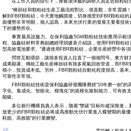
在工作人員的指引下，身着潔淨服的調研人員走近顆粒硅
“棒狀硅和顆粒硅生産工藝流程對比，很直觀，非常震撼
解到FBR顆粒硅，今天實地觸摸後，切身感受到FBR顆粒硅
面優勢非常明顯，個人認爲，未來光伏行業的發展主要看技術創
下的優勢所在。
事實最具說服力。在保利協鑫5GW顆粒硅技術應用示範
程。協鑫硅材料常務副總經理胡建喜介紹說，使用FBR顆粒
型高效電池要求。“通過使用FBR顆粒硅，企業生産經營中各
問答互動環節，讓很多投資人拉直了一個個問号。東方财
成果顯著。傳統工藝生産棒狀硅有很多尾氣回收管道，而FB
積小，投資成本低。另外，FBR顆粒硅自動化程度很高，基
可靠性非常強。
FBR顆粒硅技術是保利協鑫研發團隊曆經“10年磨一劍”
字化、集成化、智能化、模塊化”的規模化複制能力，可有效支
能級。
多位銀行機構負責人表示，随着“雙碳”目标向縱深推進，
放更少的FBR顆粒硅必将成爲推動光伏行業進入蝶變期的最
耗能、高效能”的行業嬗變。