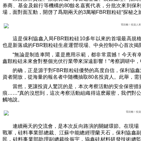
券商、基金及銀行等機構的80餘名嘉賓代表，分批次來到保
場，面對面互動，開啓了爲期兩天的3萬噸FBR顆粒硅“探秘之旅
這是保利協鑫入局FBR顆粒硅10多年以來的首場最高
也是新落成的FBR顆粒硅生産運營現場、中央控制中心首次揭
“無論是制造車間，還是應用示範，都非常震撼！今天有
鑫顆粒硅未來會對整個光伏行業帶來深遠影響！”考察調研中
的确，正是源于對FBR顆粒硅優勢的高度自信，保利協
資者開放，從海量的報名者中随機抽取80名投資人。此舉，需
當然，更讓投資人驚詫的是，本次考察活動的安全保密措
痕……“真的沒想到，這次考察活動組織得這麽嚴密，我們對
觸地說。
連續兩天的交流會，是本次反向路演的關鍵環節。在現場
戰軍，硅料事業部總裁、江蘇中能總經理蘭天石，保利協鑫
民，硅料事業部助理副總裁徐振宇，協鑫硅材料研發技術總