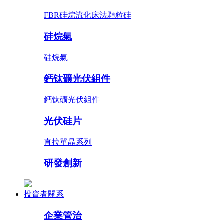
FBR硅烷流化床法顆粒硅
硅烷氣
硅烷氣
鈣钛礦光伏組件
鈣钛礦光伏組件
光伏硅片
直拉單晶系列
研發創新
投資者關系
企業管治