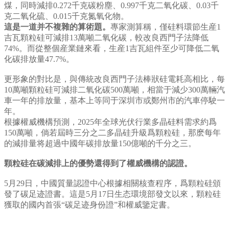
煤，同時減排0.272千克碳粉塵、0.997千克二氧化碳、0.03千
克二氧化硫、0.015千克氮氧化物。
這是一道并不複雜的算術題。
專家測算稱，僅硅料環節生産1
吉瓦顆粒硅可減排13萬噸二氧化碳，較改良西門子法降低
74%。而從整個産業鏈來看，生産1吉瓦組件至少可降低二氧
化碳排放量47.7%。
更形象的對比是，與傳統改良西門子法棒狀硅電耗高相比，每
10萬噸顆粒硅可減排二氧化碳500萬噸，相當于減少300萬輛汽
車一年的排放量，基本上等同于深圳市或鄭州市的汽車停駛一
年。
根據權威機構預測，2025年全球光伏行業多晶硅料需求約爲
150萬噸，倘若屆時三分之二多晶硅升級爲顆粒硅，那麽每年
的減排量将超過中國年碳排放量150億噸的千分之三。
顆粒硅在碳減排上的優勢還得到了權威機構的認證。
5月29日，中國質量認證中心根據相關核查程序，爲顆粒硅頒
發了碳足迹證書。這是5月17日生态環境部發文以來，顆粒硅
獲取的國内首張“碳足迹身份證”和權威鑒定書。