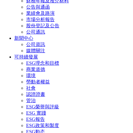
财務年報及推介材料
公告與通函
業績會及路演
市場分析報告
股份登記及公告
公司通訊
新聞中心
公司資訊
媒體關注
可持續發展
ESG理念和目標
商業道德
環境
勞動者權益
社會
認證證書
管治
ESG榮譽與評級
ESG 實踐
ESG報告
ESG政策和製度
ESG動态