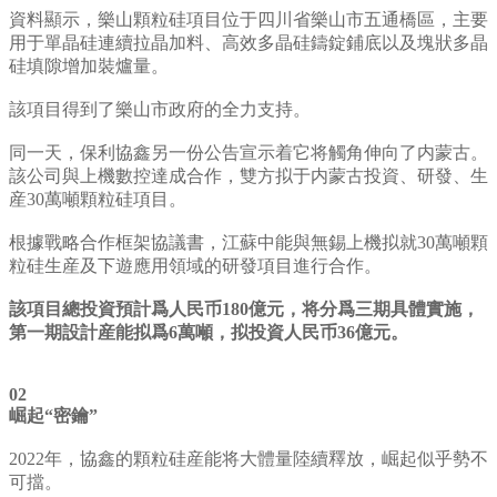
資料顯示，樂山顆粒硅項目位于四川省樂山市五通橋區，主要
用于單晶硅連續拉晶加料、高效多晶硅鑄錠鋪底以及塊狀多晶
硅填隙增加裝爐量。
該項目得到了樂山市政府的全力支持。
同一天，保利協鑫另一份公告宣示着它将觸角伸向了内蒙古。
該公司與上機數控達成合作，雙方拟于内蒙古投資、研發、生
産30萬噸顆粒硅項目。
根據戰略合作框架協議書，江蘇中能與無錫上機拟就30萬噸顆
粒硅生産及下遊應用領域的研發項目進行合作。
該項目總投資預計爲人民币180億元，将分爲三期具體實施，
第一期設計産能拟爲6萬噸，拟投資人民币36億元。
02
崛起“密鑰”
2022年，協鑫的顆粒硅産能将大體量陸續釋放，崛起似乎勢不
可擋。