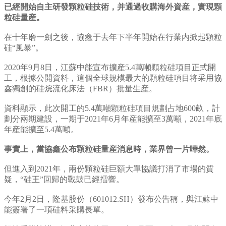
已經開始自主研發顆粒硅技術，并通過收購海外資産，實現顆
粒硅量産。
在十年磨一劍之後，協鑫于去年下半年開始在行業内掀起顆粒
硅“風暴”。
2020年9月8日，江蘇中能宣布擴産5.4萬噸顆粒硅項目正式開
工，根據公開資料，這個全球規模最大的顆粒硅項目将采用協
鑫獨創的硅烷流化床法（FBR）批量生産。
資料顯示，此次開工的5.4萬噸顆粒硅項目規劃占地600畝，計
劃分兩期建設，一期于2021年6月年産能擴至3萬噸，2021年底
年産能擴至5.4萬噸。
事實上，當協鑫公布顆粒硅量産消息時，業界曾一片嘩然。
但進入到2021年，兩份顆粒硅巨額大單協議打消了市場的質
疑，“硅王”回歸的戰鼓已經擂響。
今年2月2日，隆基股份（601012.SH）發布公告稱，與江蘇中
能簽署了一項硅料采購長單。