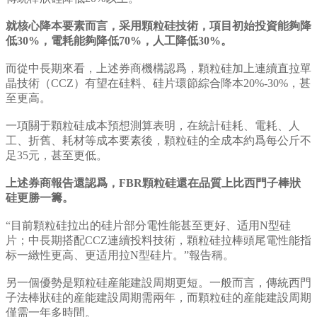
就核心降本要素而言，采用顆粒硅技術，項目初始投資能夠降
低30%，電耗能夠降低70%，人工降低30%。
而從中長期來看，上述券商機構認爲，顆粒硅加上連續直拉單
晶技術（CCZ）有望在硅料、硅片環節綜合降本20%-30%，甚
至更高。
一項關于顆粒硅成本預想測算表明，在統計硅耗、電耗、人
工、折舊、耗材等成本要素後，顆粒硅的全成本約爲每公斤不
足35元，甚至更低。
上述券商報告還認爲，FBR顆粒硅還在品質上比西門子棒狀
硅更勝一籌。
“目前顆粒硅拉出的硅片部分電性能甚至更好、适用N型硅
片；中長期搭配CCZ連續投料技術，顆粒硅拉棒頭尾電性能指
标一緻性更高、更适用拉N型硅片。”報告稱。
另一個優勢是顆粒硅産能建設周期更短。一般而言，傳統西門
子法棒狀硅的産能建設周期需兩年，而顆粒硅的産能建設周期
僅需一年多時間。