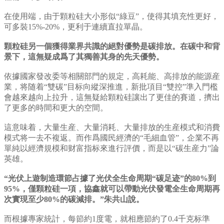
在使用端，由于顆粒硅大小形似“綠豆”，使得其填充性更好，
可多裝15%-20%，更利于連續直拉單晶。
顆粒硅另一個獲得業界共識的絕對優勢是碳排放。在碳中和背
景下，這無疑成爲了其獨善其身的先天優勢。
依據國家發改委等相關部門的規定，高耗能、高排放的能源産
業，将随着“雙碳”目标向縱深推進，新批項目“雙控”準入門檻
會越來越向上拉升，這無疑給顆粒硅讓出了更佳的賽道，擠出
了更多的時間和更大的空間。
這意味着，大量生産、大量消耗、大量排放的生産模式和消費
模式将一去不複返。而作爲國民經濟的“毛細血管”，企業不再
單純以經濟規模和财富指标來進行評價，而是以“碳生産力”論
英雄。
“光伏上遊制造環節占據了光伏全生命周期“碳足迹”的80%到
95%，僅顆粒硅一項，協鑫就可以帶動光伏發電全生命周期再
次實現至少80%的碳減排。”朱共山說。
而根據專家統計，每節約1度電，就相應節約了0.4千克标準