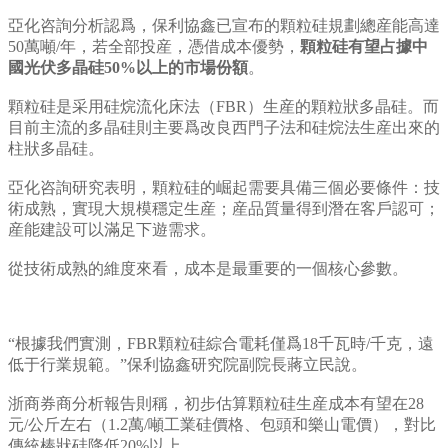
亞化咨詢分析認爲，保利協鑫已宣布的顆粒硅規劃總産能高達
50萬噸/年，若全部投産，憑借成本優勢，
顆粒硅有望占據中
國光伏多晶硅50%以上的市場份額
。
顆粒硅是采用硅烷流化床法（FBR）生産的顆粒狀多晶硅。而
目前主流的多晶硅則主要爲改良西門子法和硅烷法生産出來的
柱狀多晶硅。
亞化咨詢研究表明，顆粒硅的崛起需要具備三個必要條件：技
術成熟，實現大規模穩定生産；産品質量得到潛在客戶認可；
産能建設可以滿足下遊需求。
從技術成熟的維度來看，成本是最重要的一個核心參數。
“根據我們實測，FBR顆粒硅綜合電耗僅爲18千瓦時/千克，遠
低于行業規範。”保利協鑫研究院副院長蔣立民說。
浙商券商分析報告則稱，初步估算顆粒硅生産成本有望在28
元/公斤左右（1.2萬/噸工業硅價格、包頭和樂山電價），對比
傳統棒狀硅降低20%以上。