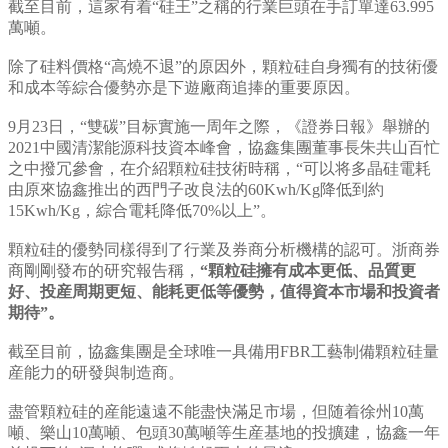
截至目前，這家有着“硅王”之稱的行業巨頭在手訂單達63.995
萬噸。
除了硅料價格“高燒不退”的原因外，顆粒硅自身獨有的技術優
和成本等綜合優勢亦是下遊廠商追捧的重要原因。
9月23日，“雙碳”目标實施一周年之際，《證券日報》舉辦的
2021中國清潔能源科技資本峰會，協鑫集團董事長朱共山百忙
之中撥冗參會，在介紹顆粒硅技術時稱，“可以将多晶硅電耗
由原來協鑫推出的西門子改良法的60Kwh/Kg降低到約
15Kwh/Kg，綜合電耗降低70%以上”。
顆粒硅的優勢同樣得到了行業及券商分析機構的認可。浙商券
商剛剛發布的研究報告稱，
“顆粒硅擁有成本更低、品質更
好、投産周期更短、能耗更低等優勢，值得資本市場和投資者
期待”。
截至目前，協鑫集團是全球唯一具備用FBR工藝制備顆粒硅量
産能力的研發與制造商。
盡管顆粒硅的産能遠遠不能盡快滿足市場，但随着徐州10萬
噸、樂山10萬噸、包頭30萬噸等生産基地的投擴建，協鑫一年