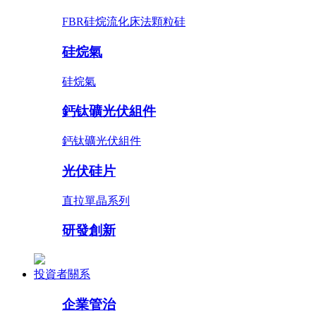
FBR硅烷流化床法顆粒硅
硅烷氣
硅烷氣
鈣钛礦光伏組件
鈣钛礦光伏組件
光伏硅片
直拉單晶系列
研發創新
投資者關系
企業管治