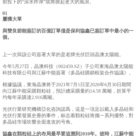
前投下的“深水炸彈”或将掀起更大的風浪。
01
屢獲大單
與雙良節能簽訂的百億訂單僅是保利協鑫已簽訂單中最小的一
個。
上一次與該公司簽署大單的是老牌光伏巨頭晶澳太陽能。
今年5月27日，晶澳科技（002459.SZ）子公司東海晶澳太陽能
科技有限公司與江蘇中能簽署《多晶硅購銷框架合作協議》。
根據協議，東海晶澳将于2021年7月1日至2026年6月30日期間
向江蘇中能采購顆粒硅，預計總采購量約14.58 萬噸，折算平
均每年采購達2.916萬噸。
光伏行業研究機構亞化咨詢認爲，這是一項足以載入多晶硅和
光伏行業發展史冊的事件，标志着顆粒硅将攜一系列優勢，對
多晶硅市場吹響全面進攻的号角。
協鑫在顆粒硅上的布局最早要追溯到2010年。彼時，江蘇中能