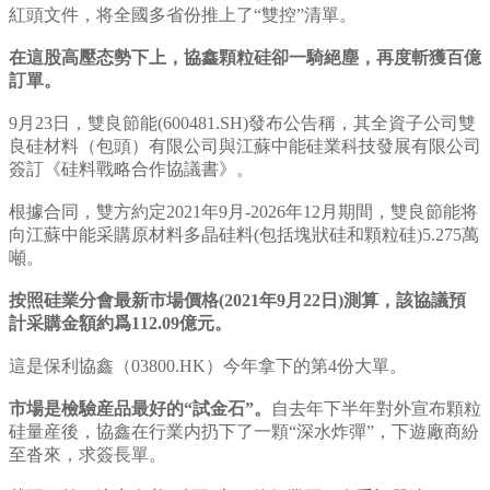
紅頭文件，将全國多省份推上了“雙控”清單。
在這股高壓态勢下上，協鑫顆粒硅卻一騎絕塵，再度斬獲百億
訂單。
9月23日，雙良節能(600481.SH)發布公告稱，其全資子公司雙
良硅材料（包頭）有限公司與江蘇中能硅業科技發展有限公司
簽訂《硅料戰略合作協議書》。
根據合同，雙方約定2021年9月-2026年12月期間，雙良節能将
向江蘇中能采購原材料多晶硅料(包括塊狀硅和顆粒硅)5.275萬
噸。
按照硅業分會最新市場價格(2021年9月22日)測算，該協議預
計采購金額約爲112.09億元。
這是保利協鑫（03800.HK）今年拿下的第4份大單。
市場是檢驗産品最好的“試金石”。
自去年下半年對外宣布顆粒
硅量産後，協鑫在行業内扔下了一顆“深水炸彈”，下遊廠商紛
至沓來，求簽長單。