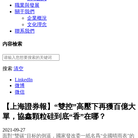
職業與發展
關于我們
企業概況
文化理念
聯系我們
内容檢索
搜索
清空
LinkedIn
微博
微信
【上海證券報】“雙控”高壓下再獲百億大
單，協鑫顆粒硅到底“香”在哪？
2021-09-27
面對“雙碳”目标的倒逼，國家發改委一紙名爲“全國晴雨表”的