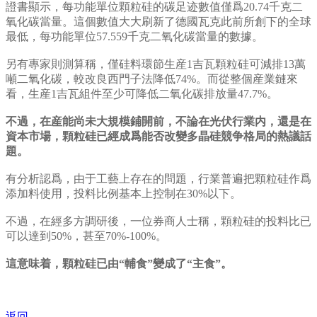
證書顯示，每功能單位顆粒硅的碳足迹數值僅爲20.74千克二
氧化碳當量。這個數值大大刷新了德國瓦克此前所創下的全球
最低，每功能單位57.559千克二氧化碳當量的數據。
另有專家則測算稱，僅硅料環節生産1吉瓦顆粒硅可減排13萬
噸二氧化碳，較改良西門子法降低74%。而從整個産業鏈來
看，生産1吉瓦組件至少可降低二氧化碳排放量47.7%。
不過，在産能尚未大規模鋪開前，不論在光伏行業内，還是在
資本市場，顆粒硅已經成爲能否改變多晶硅競争格局的熱議話
題。
有分析認爲，由于工藝上存在的問題，行業普遍把顆粒硅作爲
添加料使用，投料比例基本上控制在30%以下。
不過，在經多方調研後，一位券商人士稱，顆粒硅的投料比已
可以達到50%，甚至70%-100%。
這意味着，顆粒硅已由“輔食”變成了“主食”。
返回