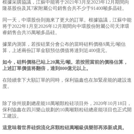
根據采購協議，江蘇中能将于2021年3月至2023年12月期間向
隆基股份及其7家附屬公司銷售合共不少于91400噸多晶硅。
同一天，中環股份則抛來了更大的訂單。根據協議，江蘇中能
将于2022年1月至2026年12月期間向中環股份附屬公司天津環
睿銷售合共35萬噸多晶硅。
據業内測算，若按硅業分會公布的當時硅料價格9萬元/噸估
算，上述兩份訂單金額預估價值将達到近400億元。
如今，硅料價格已站上20萬元/噸。若按照當前的價格估算，
上述訂單價值将翻倍，達到800億元以上。
在陸續拿下大額訂單的同時，保利協鑫也在加緊産能的建設進
度。
除了徐州規劃總産能10萬噸顆粒硅項目外，2020年10月18日，
保利協鑫在四川樂山規劃的10萬噸顆粒硅總産能項目也正式開
工建設。
這意味着世界硅烷流化床顆粒硅萬噸級俱樂部再添新成員。