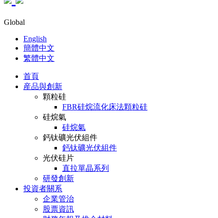
Global
English
簡體中文
繁體中文
首頁
産品與創新
顆粒硅
FBR硅烷流化床法顆粒硅
硅烷氣
硅烷氣
鈣钛礦光伏組件
鈣钛礦光伏組件
光伏硅片
直拉單晶系列
研發創新
投資者關系
企業管治
股票資訊