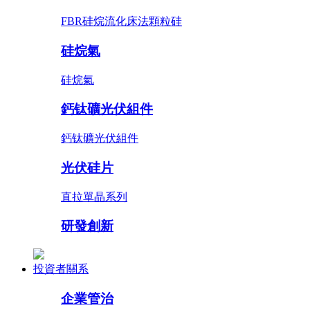
FBR硅烷流化床法顆粒硅
硅烷氣
硅烷氣
鈣钛礦光伏組件
鈣钛礦光伏組件
光伏硅片
直拉單晶系列
研發創新
投資者關系
企業管治