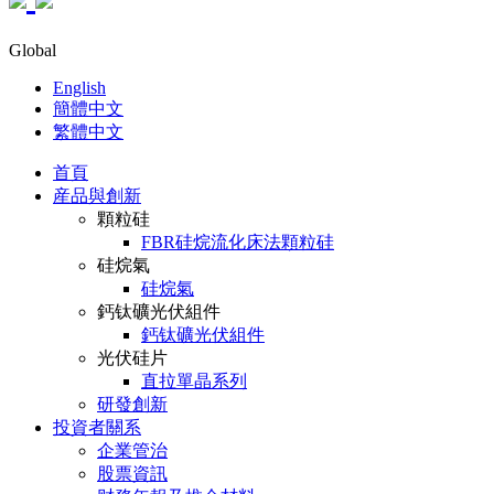
Global
English
簡體中文
繁體中文
首頁
産品與創新
顆粒硅
FBR硅烷流化床法顆粒硅
硅烷氣
硅烷氣
鈣钛礦光伏組件
鈣钛礦光伏組件
光伏硅片
直拉單晶系列
研發創新
投資者關系
企業管治
股票資訊