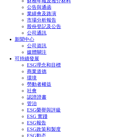
财務年報及推介材料
公告與通函
業績會及路演
市場分析報告
股份登記及公告
公司通訊
新聞中心
公司資訊
媒體關注
可持續發展
ESG理念和目標
商業道德
環境
勞動者權益
社會
認證證書
管治
ESG榮譽與評級
ESG 實踐
ESG報告
ESG政策和製度
ESG動态