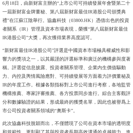
6月18日，由新财富主辦的
“
上市公司可持續發展年會暨第二十
一屆新财富金牌董秘、第八屆新财富最佳
IR港股公司頒獎典
禮
”
在
江蘇
江陰舉行。協鑫科技（
03800.HK）憑借出色的投資
者關系（IR）管理及資本市場表現，榮獲
“
第八屆新财富最佳
IR港股公司
”
大獎，再次獲得業界高度認可。
“
新财富最佳
IR港股公司
”
評選是中國資本市場極具權威性和影
響力的獎項之一，以其嚴謹的評選标準和廣泛的機構參與度著
稱。
評選從信息披露、投資者關系管理、企業内生價值驅動
力、内控及輿情風險應對、可持續發展等方面着力評價董秘及
IR的年度工作。根據各類指标對上市公司進行考察，各地監管
機構推薦、專家評審推薦、各方投票同步進行。綜合主客觀評
分和數據驗證的結果，形成最終的獲獎名單
，因此也
被譽爲上
市公司投資者關系領域的
“
奧斯卡
”
。
此次協鑫科技脫穎而出，不僅體現了公司在資本市場的透明度
和規範性，更彰顯了其與投資者長期高效溝通的卓越能力，進