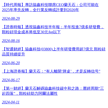
【時代周報】專訪協鑫科技聯席CEO蘭天石：公司可能在
2025年率先反轉，全行業反轉或許要到2026年
2024-08-29
【證券時報】透視協鑫科技半年報：半年投進7億多研發費，
顆粒硅現金成本将低至30元/kg以下
2024-08-16
【智通财經】協鑫科技(03800)上半年研發費用超7億元 顆粒硅
品質持續提升
2024-06-20
【上海證券報】蘭天石：“有人離開‘牌桌’，才是反轉信号”
2024-06-17
【第一财經】蘭天石解碼協鑫科技碳中和之路：曆經周期“三
起四落”，顆粒硅助力阿爾法屬性
2024-04-11