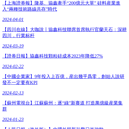
【上海證券報】隆基、協鑫牽手“200億元大單” 硅料産業進
入“兩種技術路線共存”時代
2024-04-01
【四川在線】大咖說丨協鑫科技聯席首席執行官蘭天石：深耕
四川，行業标杆
2024-03-19
【證券日報】協鑫科技顆粒硅成本2023年降低27%
2024-02-22
【中國企業家】9年投入上百億，産出幾乎爲零，創始人說研
發不一定要有KPI
2024-02-13
【蘇州電視台】江蘇蘇州：逐“綠”新賽道 打造萬億級産業集
群
2024-01-23