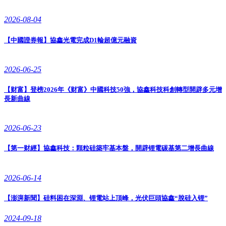
2026-08-04
【中國證券報】協鑫光電完成D1輪超億元融資
2026-06-25
【财富】登榜2026年《财富》中國科技50強，協鑫科技科創轉型開辟多元增
長新曲線
2026-06-23
【第一财經】協鑫科技：顆粒硅築牢基本盤，開辟锂電碳基第二增長曲線
2026-06-14
【澎湃新聞】硅料困在深淵、锂電站上頂峰，光伏巨頭協鑫“脫硅入锂”
2024-09-18