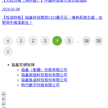
【人民日報（海外版）】中國外貿新引擎日益強勁
2024-01-08
【投資時報】協鑫科技聯席CEO蘭天石：擁抱長期主義，在
變局中激蕩新生！
<
1
2
3
4
5
...
58
59
>
協鑫官網矩陣
協鑫（集團）控股有限公司
協鑫能源科技股份有限公司
協鑫集成科技股份有限公司
時代數字控股有限公司