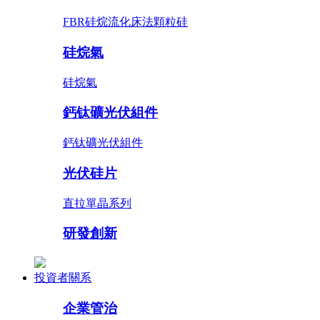
FBR硅烷流化床法顆粒硅
硅烷氣
硅烷氣
鈣钛礦光伏組件
鈣钛礦光伏組件
光伏硅片
直拉單晶系列
研發創新
投資者關系
企業管治