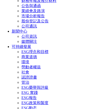
财務年報及推介材料
公告與通函
業績會及路演
市場分析報告
股份登記及公告
公司通訊
新聞中心
公司資訊
媒體關注
可持續發展
ESG理念和目標
商業道德
環境
勞動者權益
社會
認證證書
管治
ESG榮譽與評級
ESG 實踐
ESG報告
ESG政策和製度
ESG動态