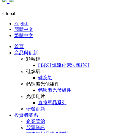
Global
English
簡體中文
繁體中文
首頁
産品與創新
顆粒硅
FBR硅烷流化床法顆粒硅
硅烷氣
硅烷氣
鈣钛礦光伏組件
鈣钛礦光伏組件
光伏硅片
直拉單晶系列
研發創新
投資者關系
企業管治
股票資訊