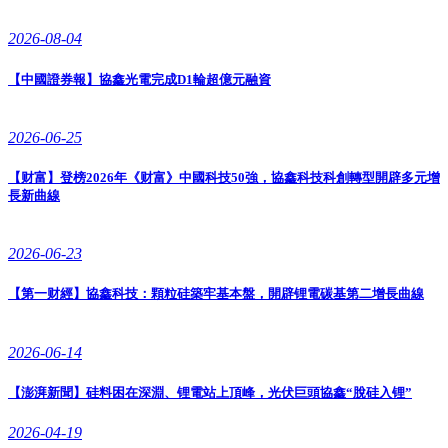
2026-08-04
【中國證券報】協鑫光電完成D1輪超億元融資
2026-06-25
【财富】登榜2026年《财富》中國科技50強，協鑫科技科創轉型開辟多元增
長新曲線
2026-06-23
【第一财經】協鑫科技：顆粒硅築牢基本盤，開辟锂電碳基第二增長曲線
2026-06-14
【澎湃新聞】硅料困在深淵、锂電站上頂峰，光伏巨頭協鑫“脫硅入锂”
2026-04-19