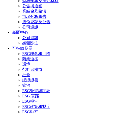
财務年報及推介材料
公告與通函
業績會及路演
市場分析報告
股份登記及公告
公司通訊
新聞中心
公司資訊
媒體關注
可持續發展
ESG理念和目標
商業道德
環境
勞動者權益
社會
認證證書
管治
ESG榮譽與評級
ESG 實踐
ESG報告
ESG政策和製度
ESG動态