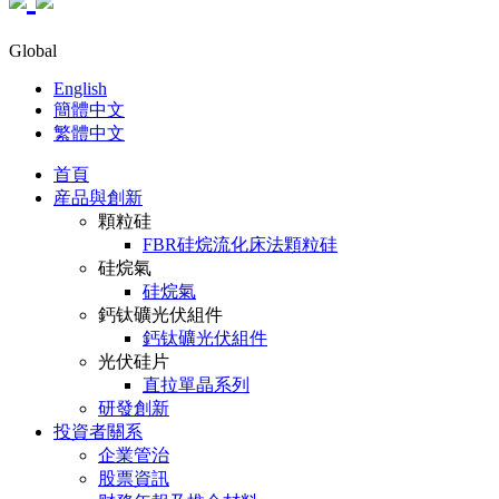
Global
English
簡體中文
繁體中文
首頁
産品與創新
顆粒硅
FBR硅烷流化床法顆粒硅
硅烷氣
硅烷氣
鈣钛礦光伏組件
鈣钛礦光伏組件
光伏硅片
直拉單晶系列
研發創新
投資者關系
企業管治
股票資訊