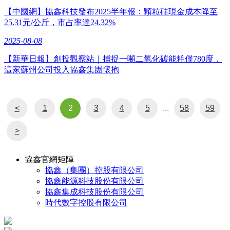
【中國網】協鑫科技發布2025半年報：顆粒硅現金成本降至
25.31元/公斤，市占率達24.32%
2025-08-08
【新華日報】創投觀察站｜捕捉一噸二氧化碳能耗僅780度，
這家蘇州公司投入協鑫集團懷抱
<
1
2
3
4
5
...
58
59
>
協鑫官網矩陣
協鑫（集團）控股有限公司
協鑫能源科技股份有限公司
協鑫集成科技股份有限公司
時代數字控股有限公司