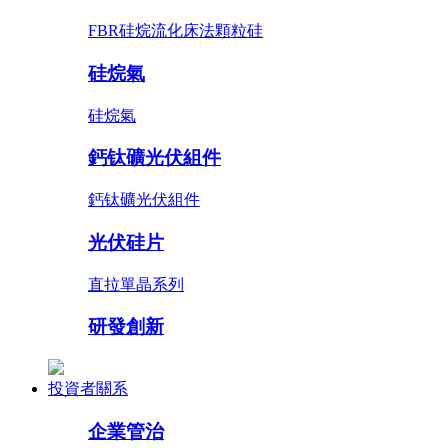
FBR硅烷流化床法顆粒硅
硅烷氣
硅烷氣
鈣钛礦光伏組件
鈣钛礦光伏組件
光伏硅片
直拉單晶系列
研發創新
投資者關系
企業管治