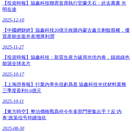
【投資時報】協鑫科技聯席首席執行官蘭天石：此去萬裏 光
明在途
2025-12-10
【中國網财經】協鑫科技20億元收購内蒙古鑫元剩餘股權，優
質産能全面并表增厚利潤
2025-11-27
【投資時報】協鑫科技：新質生産力破局光伏内卷，鑄就綠色
能源全球名片
2025-10-17
【上海證券報】行業内率先扭虧爲盈 協鑫科技光伏材料業務
三季度盈利9.6億元
2025-10-11
【東方時空】整治價格戰爲何今年多部門密集出手？反‘内
卷’政策信号持續強化
2025-08-30