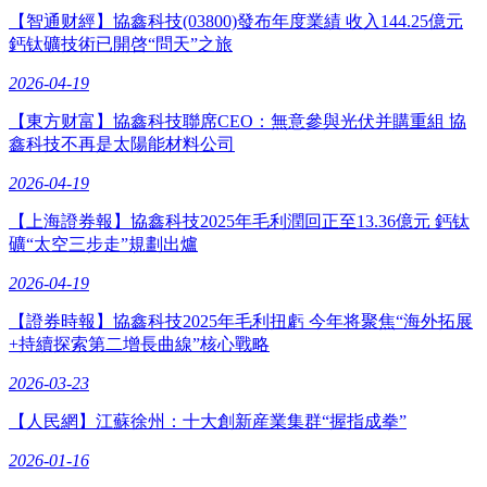
【智通财經】協鑫科技(03800)發布年度業績 收入144.25億元
鈣钛礦技術已開啓“問天”之旅
2026-04-19
【東方财富】協鑫科技聯席CEO：無意參與光伏并購重組 協
鑫科技不再是太陽能材料公司
2026-04-19
【上海證券報】協鑫科技2025年毛利潤回正至13.36億元 鈣钛
礦“太空三步走”規劃出爐
2026-04-19
【證券時報】協鑫科技2025年毛利扭虧 今年将聚焦“海外拓展
+持續探索第二增長曲線”核心戰略
2026-03-23
【人民網】江蘇徐州：十大創新産業集群“握指成拳”
2026-01-16