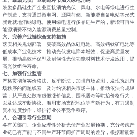
五、鼓励光伏产业制造环节加大绿电消纳
鼓励多晶硅生产企业直接消纳光伏、风电、水电等绿电进行生
产制造，支持通过微电网、源网荷储、新能源自备电站等形式
就近就地消纳绿电。使用绿电进行多晶硅生产的，新增可再生
能源消费不纳入能源消费总量控制。
六、完善产业链综合支持措施
落实相关规划部署，突破高效晶体硅电池、高效钙钛矿电池等
低成本产业化技术，推动光伏发电降本增效，促进高质量发
展。推动高效环保型及耐候性光伏功能材料技术研发应用，提
高光伏组件寿命。
七、加强行业监管
严格贯彻落实价格法、反垄断法，加强市场监测，发现扰乱市
场秩序的问题线索，及时约谈相关市场主体，推动依法合规经
营；从严查处散布虚假涨价信息、囤积居奇等哄抬价格行为，
以及达成垄断协议、滥用市场支配地位等垄断行为，有力遏制
资本过度炒作，维护行业公平竞争秩序。
八、合理引导行业预期
各有关部门、企业应理性分析光伏产业发展预期，充分考虑产
业链已有产能与不同生产环节间扩产周期的差异，根据新能源