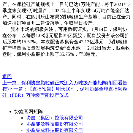
产。在颗粒硅产能规模上，目前已达1万吨产能，将于2021年3
季度末实现3万吨量产，2022年上半年实现5.4万吨产能全部达
产。同时，在四川乐山布局的颗粒硅生产基地，目前正在全力
加速推进项目开工建设落地，争取早日投产。
资本市场的积极关注，可用数据证实。1月14日，保利协
鑫公布，以每股1.08港元配售39亿新股，配售股份占该公司扩
后股本约15.57%。本次配售募集资金42.12亿港元，为颗粒硅
扩产增量高质量发展构筑资金“蓄水池”。2月2日当天，截至收
盘时，保利协鑫股价上涨了35.75%，至3港元。
返回
上一篇：保利协鑫颗粒硅正式迈入万吨级产能矩阵(附回看链
接)
下一篇：【直播预告】明天10时，保利协鑫全球直播颗粒
硅（FBR）万吨级产能投产仪式
协鑫官网矩阵
协鑫（集团）控股有限公司
协鑫能源科技股份有限公司
协鑫集成科技股份有限公司