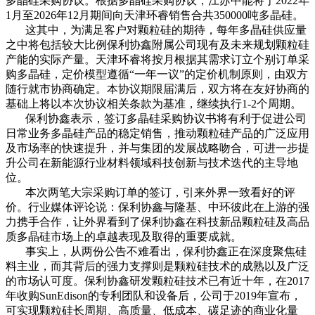
多晶硅采购协议。根据多晶硅采购协议，江苏中能将于2022年
1月至2026年12月期间向天津环睿销售合共350000吨多晶硅。
这其中，为满足客户对颗粒硅的期待，每年多晶硅供应量
之中将包括较大比例保利协鑫附属公司现有及未来规划颗粒硅
产能的实际产量。天津环睿将按月根据其需求订立个别订单采
购多晶硅，定价模型遵循“一年一议”的定价机制原则，由双方
随行就市协商确定。本协议期限届满后，双方将在友好协商的
基础上将以本次协议相关条款为基准，继续执行1-2个周期。
保利协鑫表示，签订多晶硅采购协议书将有利于促进公司
日常业务多晶硅产品的稳定销售，推动颗粒硅产品的广泛应用
及市场率的快速提升，并与集团的发展战略吻合，可进一步提
升公司在新能源行业材料领域科技创新与技术迭代的主导地
位。
本次两笔大宗采购订单的签订，引来外界一致看好的评
价。行业媒体评论说：保利协鑫与隆基、中环彼此在上游的强
力携手合作，让外界看到了保利协鑫在科技新品颗粒硅及高品
质多晶硅市场上的卓越表现及取得的重要成就。
事实上，从两份公告不难看出，保利协鑫正在深度聚焦硅
料主业，而其背后的强力支撑则是颗粒硅技术的成熟以及广泛
的市场认可度。保利协鑫研发颗粒硅技术已有近十年，在2017
年收购SunEdison的专利团队和设备后，公司于2019年宣布，
可实现颗粒硅长周期、高质量、低成本、碳足迹的商业化量