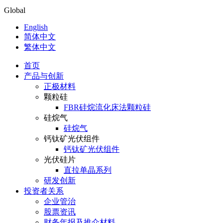
Global
English
简体中文
繁体中文
首页
产品与创新
正极材料
颗粒硅
FBR硅烷流化床法颗粒硅
硅烷气
硅烷气
钙钛矿光伏组件
钙钛矿光伏组件
光伏硅片
直拉单晶系列
研发创新
投资者关系
企业管治
股票资讯
财务年报及推介材料