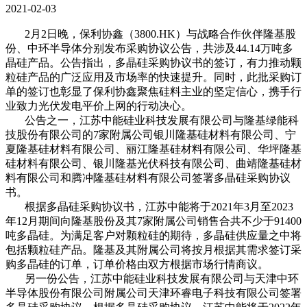
2021-02-03
2月2日晚，保利协鑫（3800.HK）与战略合作伙伴隆基股
份、中环半导体分别发布采购协议公告，共涉及44.14万吨多
晶硅产品。公告指出，多晶硅采购协议书的签订，有力推动颗
粒硅产品的广泛应用及市场率的快速提升。同时，此批采购订
单的签订也彰显了保利协鑫聚焦硅料主业的坚定信心，携手行
业致力光伏发电平价上网的行动决心。
公告之一，江苏中能硅业科技发展有限公司与隆基绿能科
技股份有限公司的7家附属公司银川隆基硅材料有限公司、宁
夏隆基硅材料有限公司、丽江隆基硅材料有限公司、华坪隆基
硅材料有限公司、银川隆基光伏科技有限公司、曲靖隆基硅材
料有限公司和腾冲隆基硅材料有限公司签署多晶硅采购协议
书。
根据多晶硅采购协议书，江苏中能将于2021年3月至2023
年12月期间向隆基股份及其7家附属公司销售合共不少于91400
吨多晶硅。为满足客户对颗粒硅的期待，多晶硅供应量之中将
包括颗粒硅产品。隆基及其附属公司将按月根据其需求签订采
购多晶硅的订单，订单价格由双方根据市场行情商议。
另一份公告，江苏中能硅业科技发展有限公司与天津中环
半导体股份有限公司附属公司天津环睿电子科技有限公司签署